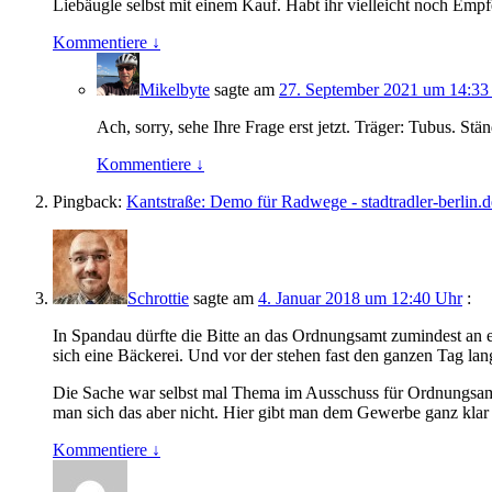
Liebäugle selbst mit einem Kauf. Habt ihr vielleicht noch Empf
Kommentiere
↓
Mikelbyte
sagte am
27. September 2021 um 14:33
Ach, sorry, sehe Ihre Frage erst jetzt. Träger: Tubus. Stä
Kommentiere
↓
Pingback:
Kantstraße: Demo für Radwege - stadtradler-berlin.de
Schrottie
sagte am
4. Januar 2018 um 12:40 Uhr
:
In Spandau dürfte die Bitte an das Ordnungsamt zumindest an ein
sich eine Bäckerei. Und vor der stehen fast den ganzen Tag l
Die Sache war selbst mal Thema im Ausschuss für Ordnungsamt
man sich das aber nicht. Hier gibt man dem Gewerbe ganz klar
Kommentiere
↓