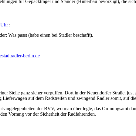
ehlungen für Gepäckträger und Ständer (Hinterbau bevorzugt), die sich 
 Uhr
:
nder: Was passt (habe einen bei Stadler beschafft).
stadtradler-berlin.de
er Stelle ganz sicher verpuffen. Dort in der Neuendorfer Straße, just a
ang Lieferwagen auf dem Radstreifen und zwingend Radler somit, auf d
sangelegenheiten der BVV, wo man über legte, das Ordnungsamt damit
 den Vorrang vor der Sicherheit der Radfahrenden.