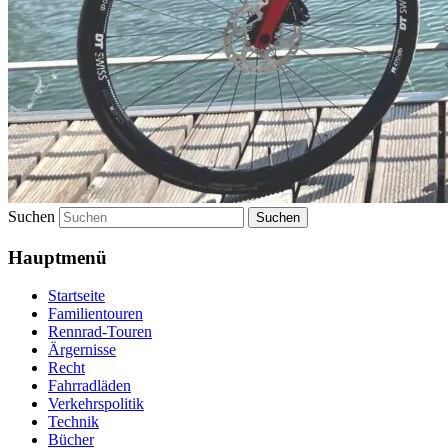
Suchen
Hauptmenü
Startseite
Familientouren
Rennrad-Touren
Ärgernisse
Recht
Fahrradläden
Verkehrspolitik
Technik
Bücher