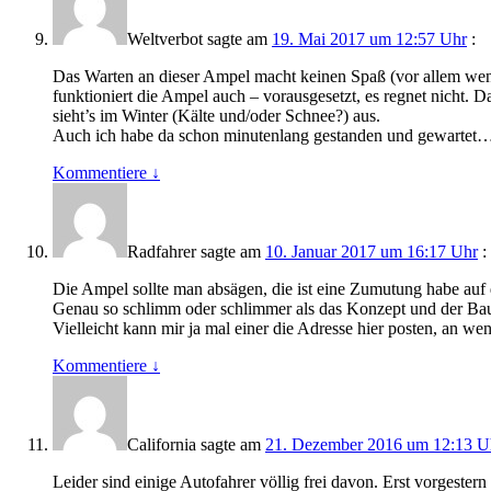
Weltverbot
sagte am
19. Mai 2017 um 12:57 Uhr
:
Das Warten an dieser Ampel macht keinen Spaß (vor allem wenn
funktioniert die Ampel auch – vorausgesetzt, es regnet nicht. D
sieht’s im Winter (Kälte und/oder Schnee?) aus.
Auch ich habe da schon minutenlang gestanden und gewartet
Kommentiere
↓
Radfahrer
sagte am
10. Januar 2017 um 16:17 Uhr
:
Die Ampel sollte man absägen, die ist eine Zumutung habe auf 
Genau so schlimm oder schlimmer als das Konzept und der Bau 
Vielleicht kann mir ja mal einer die Adresse hier posten, an w
Kommentiere
↓
California
sagte am
21. Dezember 2016 um 12:13 U
Leider sind einige Autofahrer völlig frei davon. Erst vorgester