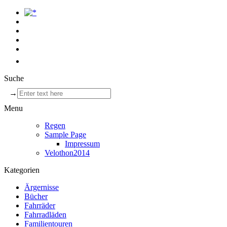
Suche
→
Menu
Regen
Sample Page
Impressum
Velothon2014
Kategorien
Ärgernisse
Bücher
Fahrräder
Fahrradläden
Familientouren