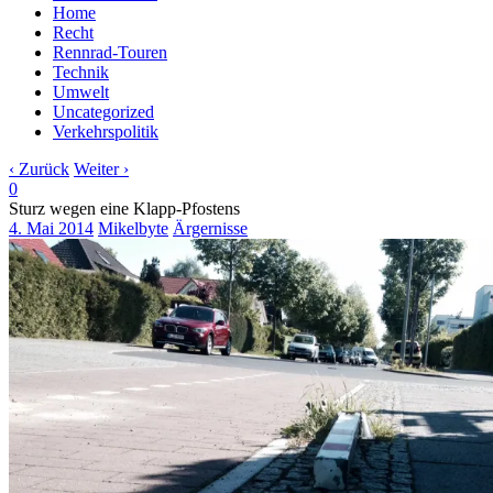
Home
Recht
Rennrad-Touren
Technik
Umwelt
Uncategorized
Verkehrspolitik
‹ Zurück
Weiter ›
0
Sturz wegen eine Klapp-Pfostens
4. Mai 2014
Mikelbyte
Ärgernisse