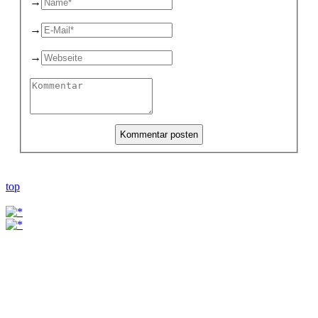
→
→
→
top