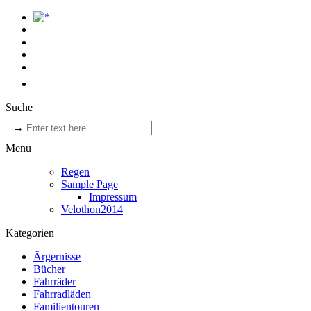
Suche
→
Menu
Regen
Sample Page
Impressum
Velothon2014
Kategorien
Ärgernisse
Bücher
Fahrräder
Fahrradläden
Familientouren