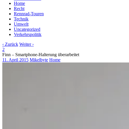
Home
Recht
Rennrad-Touren
Technik
Umwelt
Uncategorized
Verkehrspolitik
‹ Zurück
Weiter ›
2
Finn – Smartphone-Halterung überarbeitet
11. April 2015
Mikelbyte
Home