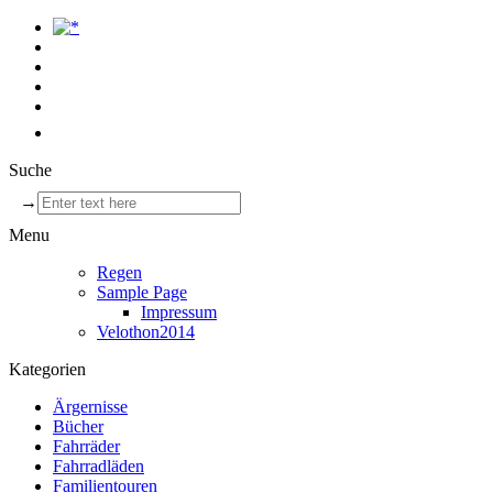
Suche
→
Menu
Regen
Sample Page
Impressum
Velothon2014
Kategorien
Ärgernisse
Bücher
Fahrräder
Fahrradläden
Familientouren