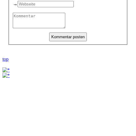
→
top