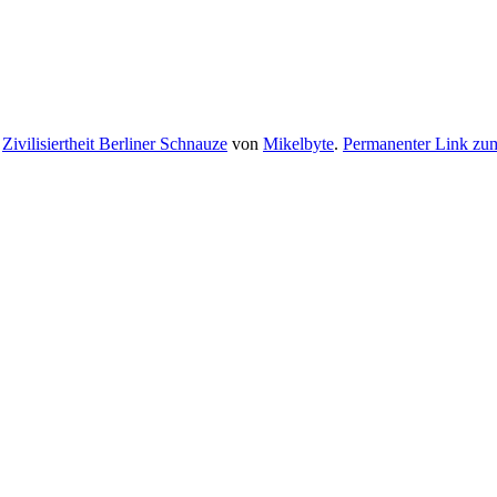
t
Zivilisiertheit Berliner Schnauze
von
Mikelbyte
.
Permanenter Link zum