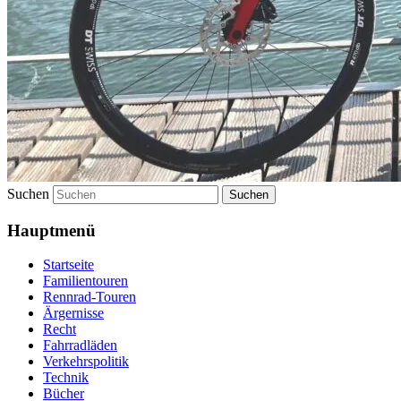
Suchen
Hauptmenü
Startseite
Familientouren
Rennrad-Touren
Ärgernisse
Recht
Fahrradläden
Verkehrspolitik
Technik
Bücher