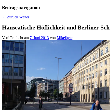
Beitragsnavigation
←
Zurück
Weiter
→
Hanseatische Höflichkeit und Berliner Sc
Veröffentlicht am
7. Juni 2013
von
Mikelbyte