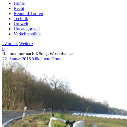
Home
Recht
Rennrad-Touren
Technik
Umwelt
Uncategorized
Verkehrspolitik
‹ Zurück
Weiter ›
0
Rennradtour nach Königs Wusterhausen
22. Januar 2015
Mikelbyte
Home