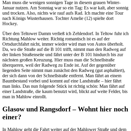
Man muss die wenigen sonnigen Tage in diesem grauen Winter-
Januar nutzen. Am Sonntag war so ein Tag: Es war kalt, aber sonnig
und trocken. Also, nichts wie rauf aufs Rad. Ich machte eine Tour
nach Königs Wusterhausen. Tochter Amelie (12) spielte dort
Hockey.
Über den Teltower Damm verließ ich Zehlendorf. In Teltow fuhr ich
Richtung Mahlow weiter. Richtig romantisch ist es auf der
Ortsdurchfahrt nicht, immer wieder wird man von Autos überholt.
Da, wo die Straße auf die B 101 trifft, nimmt man den Radweg auf
der linken Straßenseite und fährt unter der B 101 hindurch bis zur
nächsten großen Kreuzung. Hier muss man die Schnellstraße
überqueren, weil der Radweg zu Ende ist. Auf der gegenüber
liegenden Seite nimmt man zunächst den Radweg (gut asphaltiert),
der sich dann von der Schnellstraße entfernt. Man fährt an einem
Baumbestand vorbei und kommt auf eine Landstraße – hier fährt
man links. Das nun folgende Stück ist richtig schön: Man fährt auf
einer Landstraße, die kaum benutzt wird, blickt auf weite Felder, bis
man in Mahlow einrollt.
Glasow und Rangsdorf – Wohnt hier noch
einer?
In Mahlow geht die Fahrt weiter auf der Mahlower Straße und dem