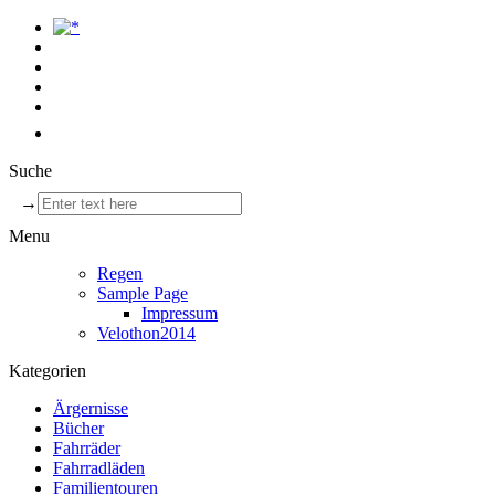
Suche
→
Menu
Regen
Sample Page
Impressum
Velothon2014
Kategorien
Ärgernisse
Bücher
Fahrräder
Fahrradläden
Familientouren