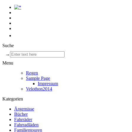
Suche
→
Menu
Regen
Sample Page
Impressum
Velothon2014
Kategorien
Ärgernisse
Bücher
Fahrräder
Fahrradläden
Familientouren