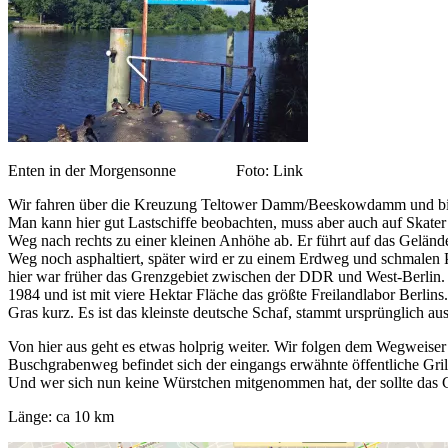
Enten in der Morgensonne Foto: Link
Wir fahren über die Kreuzung Teltower Damm/Beeskowdamm und biegen
Man kann hier gut Lastschiffe beobachten, muss aber auch auf Skater
Weg nach rechts zu einer kleinen Anhöhe ab. Er führt auf das Geländ
Weg noch asphaltiert, später wird er zu einem Erdweg und schmalen 
hier war früher das Grenzgebiet zwischen der DDR und West-Berlin. D
1984 und ist mit viere Hektar Fläche das größte Freilandlabor Berlin
Gras kurz. Es ist das kleinste deutsche Schaf, stammt ursprünglich a
Von hier aus geht es etwas holprig weiter. Wir folgen dem Wegweis
Buschgrabenweg befindet sich der eingangs erwähnte öffentliche Gri
Und wer sich nun keine Würstchen mitgenommen hat, der sollte das
Länge: ca 10 km