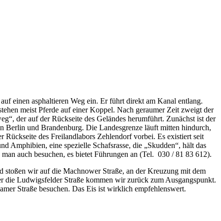
 einen asphaltieren Weg ein. Er führt direkt am Kanal entlang.
stehen meist Pferde auf einer Koppel. Nach geraumer Zeit zweigt der
eg“, der auf der Rückseite des Geländes herumführt. Zunächst ist der
n Berlin und Brandenburg. Die Landesgrenze läuft mitten hindurch,
ückseite des Freilandlabors Zehlendorf vorbei. Es existiert seit
nd Amphibien, eine spezielle Schafsrasse, die „Skudden“, hält das
n man auch besuchen, es bietet Führungen an (Tel. 030 / 81 83 612).
ld stoßen wir auf die Machnower Straße, an der Kreuzung mit dem
Über die Ludwigsfelder Straße kommen wir zurück zum Ausgangspunkt.
mer Straße besuchen. Das Eis ist wirklich empfehlenswert.