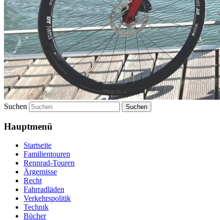
Suchen
Hauptmenü
Startseite
Familientouren
Rennrad-Touren
Ärgernisse
Recht
Fahrradläden
Verkehrspolitik
Technik
Bücher