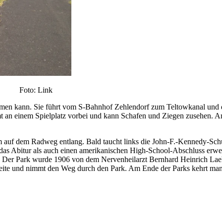
e Foto: Link
ehmen kann. Sie führt vom S-Bahnhof Zehlendorf zum Teltowkanal und
einem Spielplatz vorbei und kann Schafen und Ziegen zusehen. Am End
auf dem Radweg entlang. Bald taucht links die John-F.-Kennedy-Schul
as Abitur als auch einen amerikanischen High-School-Abschluss erwer
d. Der Park wurde 1906 von dem Nervenheilarzt Bernhard Heinrich Lae
enseite und nimmt den Weg durch den Park. Am Ende der Parks kehrt 