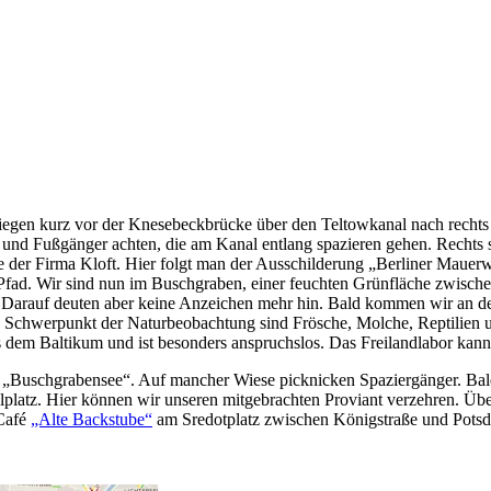
 kurz vor der Knesebeckbrücke über den Teltowkanal nach rechts auf
 und Fußgänger achten, die am Kanal entlang spazieren gehen. Rechts 
e der Firma Kloft. Hier folgt man der Ausschilderung „Berliner Mauerw
Pfad. Wir sind nun im Buschgraben, einer feuchten Grünfläche zwische
arauf deuten aber keine Anzeichen mehr hin. Bald kommen wir an der R
s. Schwerpunkt der Naturbeobachtung sind Frösche, Molche, Reptilien u
us dem Baltikum und ist besonders anspruchslos. Das Freilandlabor kan
er „Buschgrabensee“. Auf mancher Wiese picknicken Spaziergänger. Ba
llplatz. Hier können wir unseren mitgebrachten Proviant verzehren. 
 Café
„Alte Backstube“
am Sredotplatz zwischen Königstraße und Potsda