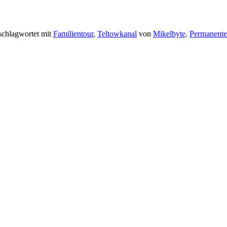
schlagwortet mit
Familientour
,
Teltowkanal
von
Mikelbyte
.
Permanente