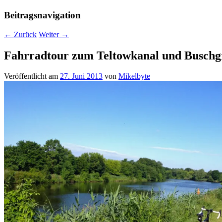
Beitragsnavigation
←
Zurück
Weiter
→
Fahrradtour zum Teltowkanal und Busch
Veröffentlicht am
27. Juni 2013
von
Mikelbyte