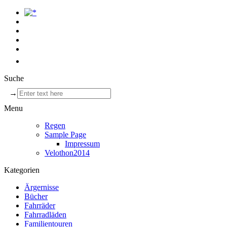
Suche
→
Menu
Regen
Sample Page
Impressum
Velothon2014
Kategorien
Ärgernisse
Bücher
Fahrräder
Fahrradläden
Familientouren