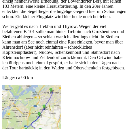
einzig nennenswerte Erhebung, der Löwendorfer Berg mit seinen
103 Metern, eine kleine Herausforderung. In den 20er-Jahren
enteckten die Segelflieger die hügelige Gegend hier um Schönhagen
schon. Ein kleiner Flugplatz wird hier heute noch betrieben.
Weiter geht es nach Trebbin und Thyrow. Wegen der viel
befahrenen B 101 sollte man hinter Trebbin nach Großbeuthen und
Siethen abbiegen – so schlau war ich allerdings nicht. In Siethen
kann man am See noch einmal eine Rast einlegen, bevor man über
Ahrensdorf (aber nicht reinfahren – schreckliches
Kopfsteinpflaster!), Nudow, Schenkenhorst und Stahnsdorf nach
Kleinmachnow und Zehlendorf zurückkommt. Den Ostwind habe
ich übrigens noch einmal gespürt, er hatte sich in den Tagen nach
der Tour hartnäckig in den Waden und Oberschenkeln festgebissen.
Länge: ca 90 km