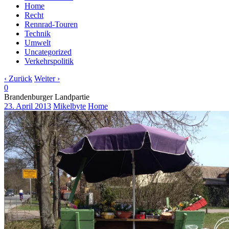
Home
Recht
Rennrad-Touren
Technik
Umwelt
Uncategorized
Verkehrspolitik
‹ Zurück
Weiter ›
0
Brandenburger Landpartie
23. April 2013
Mikelbyte
Home