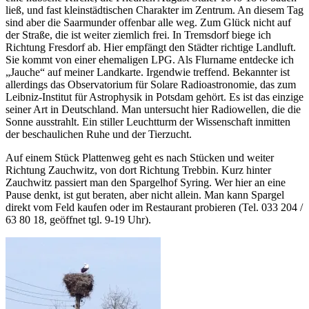
ließ, und fast kleinstädtischen Charakter im Zentrum. An diesem Tag
sind aber die Saarmunder offenbar alle weg. Zum Glück nicht auf
der Straße, die ist weiter ziemlich frei. In Tremsdorf biege ich
Richtung Fresdorf ab. Hier empfängt den Städter richtige Landluft.
Sie kommt von einer ehemaligen LPG. Als Flurname entdecke ich
„Jauche“ auf meiner Landkarte. Irgendwie treffend. Bekannter ist
allerdings das Observatorium für Solare Radioastronomie, das zum
Leibniz-Institut für Astrophysik in Potsdam gehört. Es ist das einzige
seiner Art in Deutschland. Man untersucht hier Radiowellen, die die
Sonne ausstrahlt. Ein stiller Leuchtturm der Wissenschaft inmitten
der beschaulichen Ruhe und der Tierzucht.
Auf einem Stück Plattenweg geht es nach Stücken und weiter
Richtung Zauchwitz, von dort Richtung Trebbin. Kurz hinter
Zauchwitz passiert man den Spargelhof Syring. Wer hier an eine
Pause denkt, ist gut beraten, aber nicht allein. Man kann Spargel
direkt vom Feld kaufen oder im Restaurant probieren (Tel. 033 204 /
63 80 18, geöffnet tgl. 9-19 Uhr).