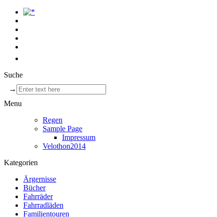
Suche
→
Menu
Regen
Sample Page
Impressum
Velothon2014
Kategorien
Ärgernisse
Bücher
Fahrräder
Fahrradläden
Familientouren