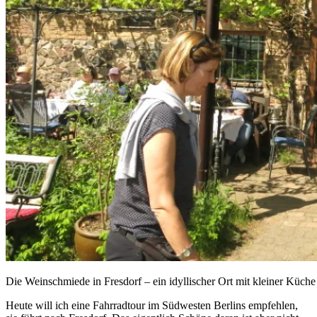
Die Weinschmiede in Fresdorf – ein idyllischer Ort mit kleiner Küche
Heute will ich eine Fahrradtour im Südwesten Berlins empfehlen,