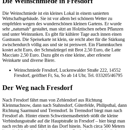
Die Weinschmiede in Fresdorf
Die Weinschmiede ist ein kleines Lokal in einem sanierten
Wirtschaftsgebäude. Sie ist vor allem bei schönem Wetter zu
empfehlen wegen des wunderschönen kleinen Gartens. Er wurde
sehr „naturnah“ gestaltet, man sitzt an Holztischen neben Pflanzen
und unter Weinranken. Es gibt für kühlere Tage auch innen einen
Gastraum. Die Speisekarte ist klein, sie reicht aber für die Stärkung
zwischendurch völlig aus und sie ist preiswert. Ein Flammkuchen
kostet acht Euro, der Schmalztiegel mit Brot 2,50 Euro, die Latte
Macciato 2,50 Euro. Dazu gibt es eine kleine, aber erlesene
Weinkarte und diverse Biere.
Weinschmiede Fresdorf, Luckenwalder Straße 222, 14552
Fresdorf, geöffnet Fr, Sa, So ab 14 Uhr, Tel. 033205/46795
Der Weg nach Fresdorf
Nach Fresdorf fährt man von Zehlendorf aus Richtung
Kleinmachnow, dann nach Stahnsdorf, Güterfelde, Philipsthal, dann
Richtung Saarmund und Tremsdorf. In Tremsdorf biegt man nach
Fresdorf ab. Hinter einem Schweinemastbetrieb stößt die kleine
Verbindungsstraße auf die Hauptstraße in Fresdorf – hier biegt man
nach rechts ab und fährt in das Dorf hinein. Nach circa 500 Metern