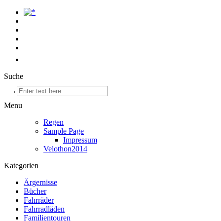
Suche
→
Menu
Regen
Sample Page
Impressum
Velothon2014
Kategorien
Ärgernisse
Bücher
Fahrräder
Fahrradläden
Familientouren