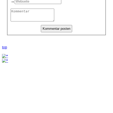
→
top