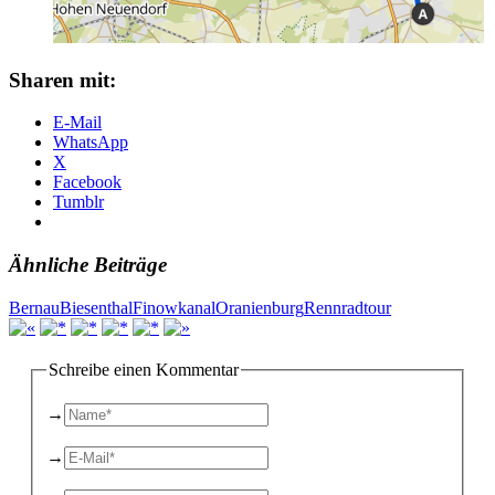
Sharen mit:
E-Mail
WhatsApp
X
Facebook
Tumblr
Ähnliche Beiträge
Bernau
Biesenthal
Finowkanal
Oranienburg
Rennradtour
Schreibe einen Kommentar
→
→