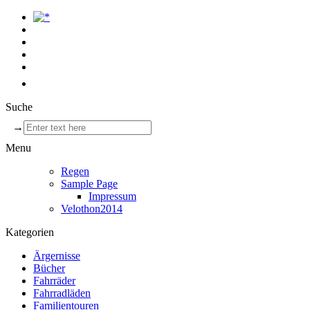
Suche
→
Menu
Regen
Sample Page
Impressum
Velothon2014
Kategorien
Ärgernisse
Bücher
Fahrräder
Fahrradläden
Familientouren