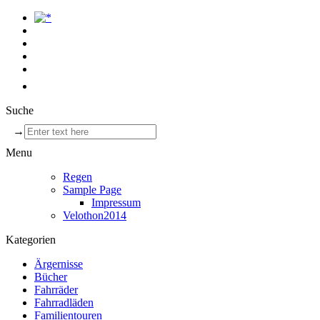
Suche
→
Menu
Regen
Sample Page
Impressum
Velothon2014
Kategorien
Ärgernisse
Bücher
Fahrräder
Fahrradläden
Familientouren