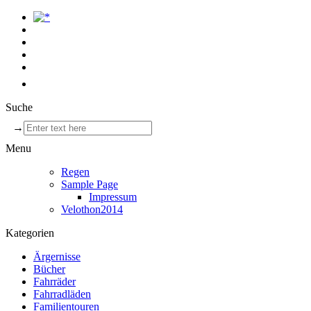
Suche
→
Menu
Regen
Sample Page
Impressum
Velothon2014
Kategorien
Ärgernisse
Bücher
Fahrräder
Fahrradläden
Familientouren