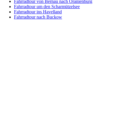
Fahrradtour von Bernau nach Oranienburg
Fahrradtour um den Scharmützelsee
Fahrradtour ins Havelland
Fahrradtour nach Buckow