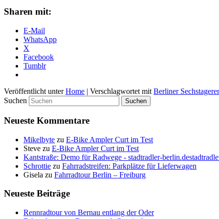
Sharen mit:
E-Mail
WhatsApp
X
Facebook
Tumblr
Veröffentlicht unter
Home
|
Verschlagwortet mit
Berliner Sechstager
Suchen
Neueste Kommentare
Mikelbyte
zu
E-Bike Ampler Curt im Test
Steve
zu
E-Bike Ampler Curt im Test
Kantstraße: Demo für Radwege - stadtradler-berlin.destadtradle
Schrottie
zu
Fahrradstreifen: Parkplätze für Lieferwagen
Gisela
zu
Fahrradtour Berlin – Freiburg
Neueste Beiträge
Rennradtour von Bernau entlang der Oder