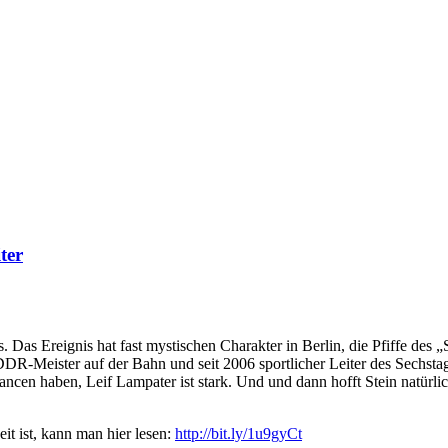
ter
 Das Ereignis hat fast mystischen Charakter in Berlin, die Pfiffe des „
er DDR-Meister auf der Bahn und seit 2006 sportlicher Leiter des Sechs
cen haben, Leif Lampater ist stark. Und und dann hofft Stein natürli
t ist, kann man hier lesen:
http://bit.ly/1u9gyCt