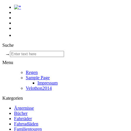
Suche
→
Menu
Regen
Sample Page
Impressum
Velothon2014
Kategorien
Ärgernisse
Bücher
Fahrräder
Fahrradläden
Familientouren