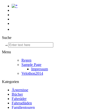
Suche
→
Menu
Regen
Sample Page
Impressum
Velothon2014
Kategorien
Ärgernisse
Bücher
Fahrräder
Fahrradläden
Familientouren