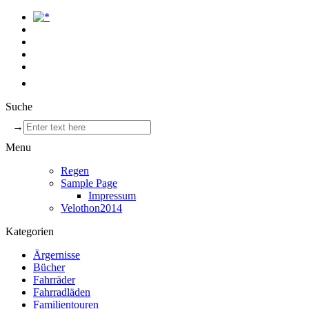
Suche
→
Menu
Regen
Sample Page
Impressum
Velothon2014
Kategorien
Ärgernisse
Bücher
Fahrräder
Fahrradläden
Familientouren