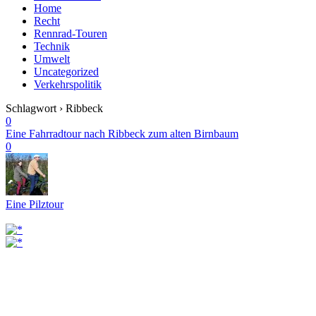
Home
Recht
Rennrad-Touren
Technik
Umwelt
Uncategorized
Verkehrspolitik
Schlagwort › Ribbeck
0
Eine Fahrradtour nach Ribbeck zum alten Birnbaum
0
Eine Pilztour