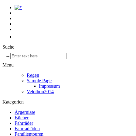
Suche
→
Menu
Regen
Sample Page
Impressum
Velothon2014
Kategorien
Ärgernisse
Bücher
Fahrräder
Fahrradläden
Familientouren