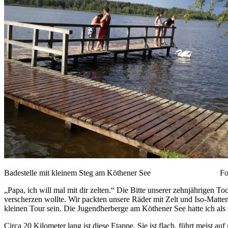
Badestelle mit kleinem Steg am Köthener See Foto
„Papa, ich will mal mit dir zelten.“ Die Bitte unserer zehnjährigen To
verscherzen wollte. Wir packten unsere Räder mit Zelt und Iso-Matte
kleinen Tour sein. Die Jugendherberge am Köthener See hatte ich als 
Circa 20 Kilometer lang ist diese Etappe. Sie ist flach, führt meist