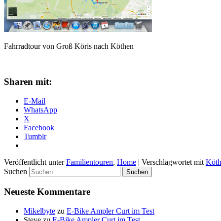
Fahrradtour von Groß Köris nach Köthen
Sharen mit:
E-Mail
WhatsApp
X
Facebook
Tumblr
Veröffentlicht unter
Familientouren
,
Home
|
Verschlagwortet mit
Köth
Suchen
Neueste Kommentare
Mikelbyte
zu
E-Bike Ampler Curt im Test
Steve
zu
E-Bike Ampler Curt im Test