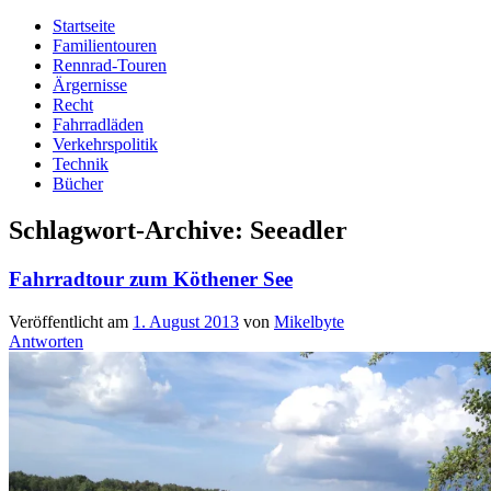
Startseite
Familientouren
Rennrad-Touren
Ärgernisse
Recht
Fahrradläden
Verkehrspolitik
Technik
Bücher
Schlagwort-Archive:
Seeadler
Fahrradtour zum Köthener See
Veröffentlicht am
1. August 2013
von
Mikelbyte
Antworten