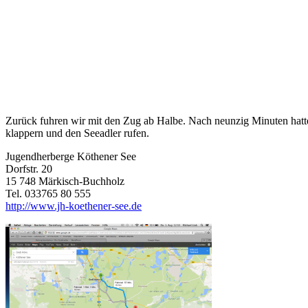
Zurück fuhren wir mit den Zug ab Halbe. Nach neunzig Minuten hatte 
klappern und den Seeadler rufen.
Jugendherberge Köthener See
Dorfstr. 20
15 748 Märkisch-Buchholz
Tel. 033765 80 555
http://www.jh-koethener-see.de