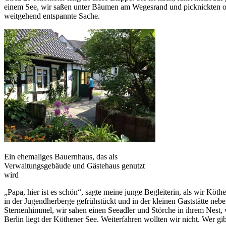
einem See, wir saßen unter Bäumen am Wegesrand und picknickten oder
weitgehend entspannte Sache.
Ein ehemaliges Bauernhaus, das als
Verwaltungsgebäude und Gästehaus genutzt
wird
„Papa, hier ist es schön“, sagte meine junge Begleiterin, als wir K
in der Jugendherberge gefrühstückt und in der kleinen Gaststätte ne
Sternenhimmel, wir sahen einen Seeadler und Störche in ihrem Nest, 
Berlin liegt der Köthener See. Weiterfahren wollten wir nicht. Wer gib