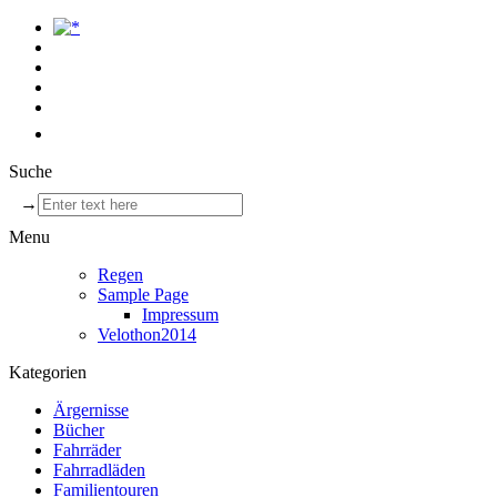
Suche
→
Menu
Regen
Sample Page
Impressum
Velothon2014
Kategorien
Ärgernisse
Bücher
Fahrräder
Fahrradläden
Familientouren