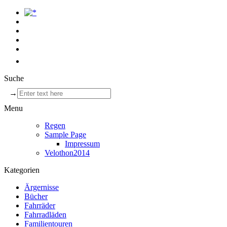
Suche
→
Menu
Regen
Sample Page
Impressum
Velothon2014
Kategorien
Ärgernisse
Bücher
Fahrräder
Fahrradläden
Familientouren